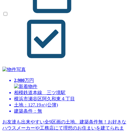
2,980
万円
相模鉄道本線 三ツ境駅
横浜市瀬谷区阿久和東４丁目
土地：127.19㎡(公簿)
建築条件：無
お友達も出来やすい全9区画の土地。建築条件無！お好きな
ハウスメーカーや工務店にて理想のお住まいを建てられま