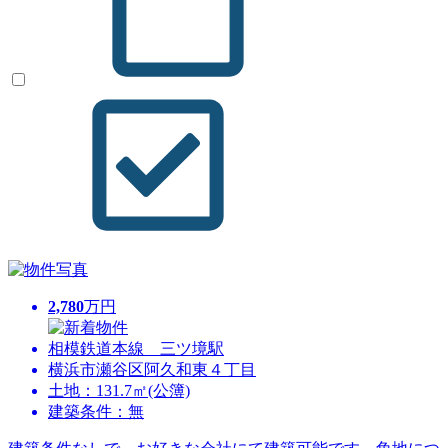
2,780
万円
相模鉄道本線 三ツ境駅
横浜市瀬谷区阿久和東４丁目
土地：131.7㎡(公簿)
建築条件：無