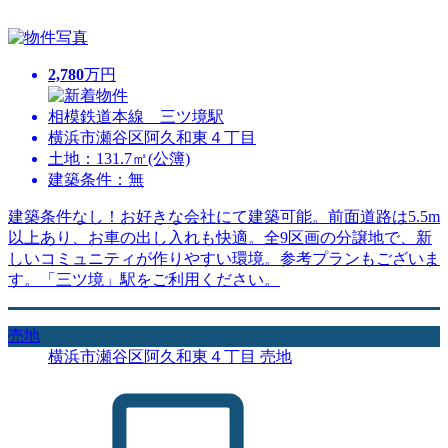
2,780
万円
相模鉄道本線 三ツ境駅
横浜市瀬谷区阿久和東４丁目
土地：131.7㎡(公簿)
建築条件：無
建築条件なし！お好きな会社にて建築可能。前面道路は5.5m
以上あり、お車の出し入れも快適。全9区画の分譲地で、新
しいコミュニティが作りやすい環境。参考プランもございま
す。「三ツ境」駅をご利用ください。
売地
横浜市瀬谷区阿久和東４丁目 売地