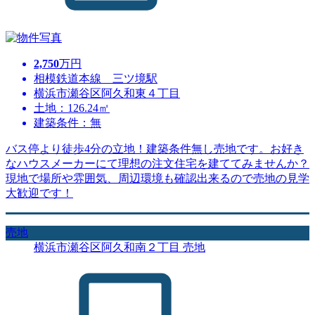
2,750
万円
相模鉄道本線 三ツ境駅
横浜市瀬谷区阿久和東４丁目
土地：126.24㎡
建築条件：無
バス停より徒歩4分の立地！建築条件無し売地です。お好き
なハウスメーカーにて理想の注文住宅を建ててみませんか？
現地で場所や雰囲気、周辺環境も確認出来るので売地の見学
大歓迎です！
売地
横浜市瀬谷区阿久和南２丁目 売地