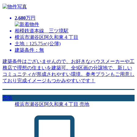
2,680
万円
相模鉄道本線 三ツ境駅
横浜市瀬谷区阿久和東４丁目
土地：125.75㎡(公簿)
建築条件：無
建築条件はございませんので、お好きなハウスメーカーや工
務店で理想の住まいを建築可。全9区画の分譲地で、新しい
コミュニティが形成されやすい環境。参考プランもご用意し
ており完成イメージもつかみやすいです！
売地
横浜市瀬谷区阿久和東４丁目 売地