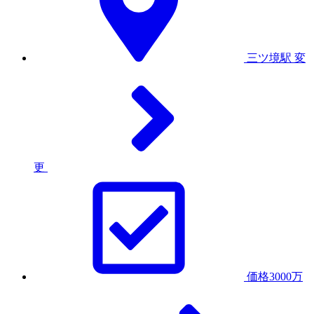
三ツ境駅
変
更
価格3000万