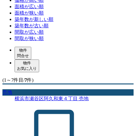
価格が高い順
面積が広い順
面積が狭い順
築年数が新しい順
築年数が古い順
間取が広い順
間取が狭い順
物件
問合せ
物件
お気に入り
(1～7件目/
7
件)
売地
横浜市瀬谷区阿久和東４丁目 売地