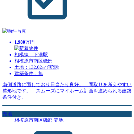
1,980
万円
相模線 下溝駅
相模原市南区磯部
土地：132.02㎡(実測)
建築条件：無
南側道路に面しており日当たり良好。 間取りを考えやすい
整形地です。 スムーズにマイホーム計画を進められる建築
条件付き。
売地
相模原市南区磯部 売地