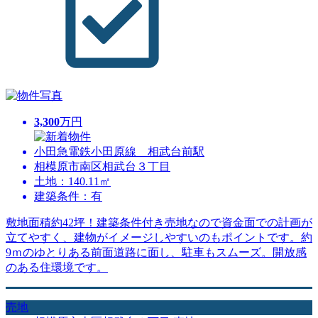
3,300
万円
小田急電鉄小田原線 相武台前駅
相模原市南区相武台３丁目
土地：140.11㎡
建築条件：有
敷地面積約42坪！建築条件付き売地なので資金面での計画が
立てやすく、建物がイメージしやすいのもポイントです。約
9ｍのゆとりある前面道路に面し、駐車もスムーズ。開放感
のある住環境です。
売地