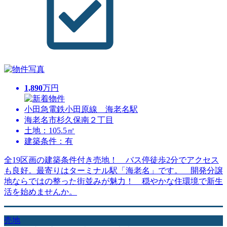
1,890
万円
小田急電鉄小田原線 海老名駅
海老名市杉久保南２丁目
土地：105.5㎡
建築条件：有
全19区画の建築条件付き売地！ バス停徒歩2分でアクセス
も良好。最寄りはターミナル駅「海老名」です。 開発分譲
地ならではの整った街並みが魅力！ 穏やかな住環境で新生
活を始めませんか。
売地