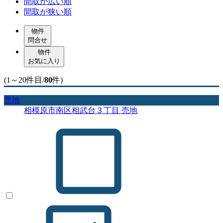
間取が広い順
間取が狭い順
物件
問合せ
物件
お気に入り
(1～20件目/
80
件)
売地
相模原市南区相武台３丁目 売地