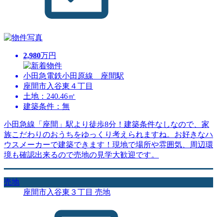
2,980
万円
小田急電鉄小田原線 座間駅
座間市入谷東４丁目
土地：240.46㎡
建築条件：無
小田急線「座間」駅より徒歩8分！建築条件なしなので、家
族こだわりのおうちをゆっくり考えられますね。お好きなハ
ウスメーカーで建築できます！現地で場所や雰囲気、周辺環
境も確認出来るので売地の見学大歓迎です。
売地
座間市入谷東３丁目 売地