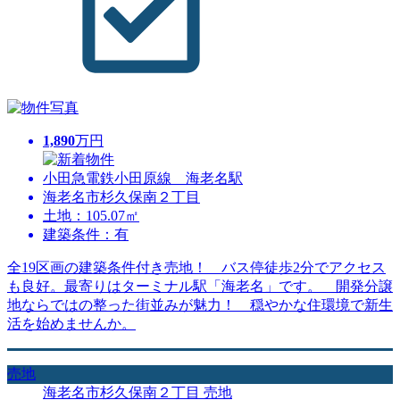
1,890
万円
小田急電鉄小田原線 海老名駅
海老名市杉久保南２丁目
土地：105.07㎡
建築条件：有
全19区画の建築条件付き売地！ バス停徒歩2分でアクセス
も良好。最寄りはターミナル駅「海老名」です。 開発分譲
地ならではの整った街並みが魅力！ 穏やかな住環境で新生
活を始めませんか。
売地
海老名市杉久保南２丁目 売地