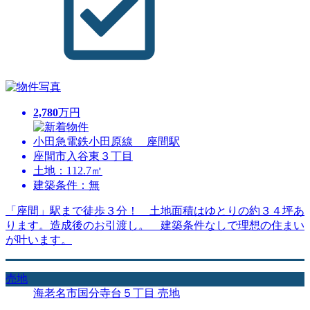
2,780
万円
小田急電鉄小田原線 座間駅
座間市入谷東３丁目
土地：112.7㎡
建築条件：無
「座間」駅まで徒歩３分！ 土地面積はゆとりの約３４坪あ
ります。造成後のお引渡し。 建築条件なしで理想の住まい
が叶います。
売地
海老名市国分寺台５丁目 売地