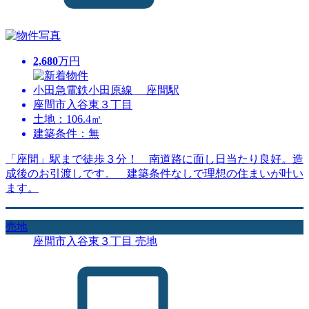
2,680
万円
小田急電鉄小田原線 座間駅
座間市入谷東３丁目
土地：106.4㎡
建築条件：無
「座間」駅まで徒歩３分！ 南道路に面し日当たり良好。造
成後のお引渡しです。 建築条件なしで理想の住まいが叶い
ます。
売地
座間市入谷東３丁目 売地