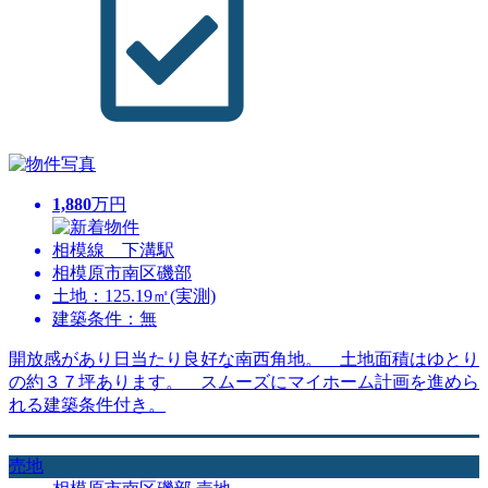
1,880
万円
相模線 下溝駅
相模原市南区磯部
土地：125.19㎡(実測)
建築条件：無
開放感があり日当たり良好な南西角地。 土地面積はゆとり
の約３７坪あります。 スムーズにマイホーム計画を進めら
れる建築条件付き。
売地