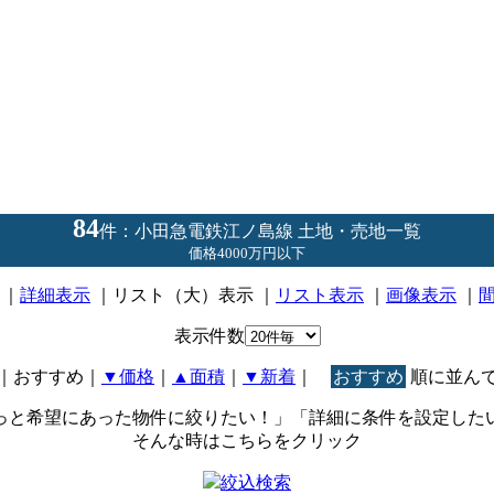
84
件：小田急電鉄江ノ島線 土地・売地一覧
価格4000万円以下
｜
詳細表示
｜リスト（大）表示 ｜
リスト表示
｜
画像表示
｜
表示件数
｜おすすめ
｜
▼価格
｜
▲面積
｜
▼新着
｜
おすすめ
順に並ん
っと希望にあった物件に絞りたい！」「詳細に条件を設定した
そんな時はこちらをクリック
絞込検索