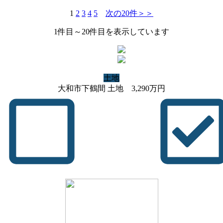
1
2
3
4
5
次の20件＞＞
1
件目～
20
件目を表示しています
土地
大和市下鶴間 土地
3,290
万円