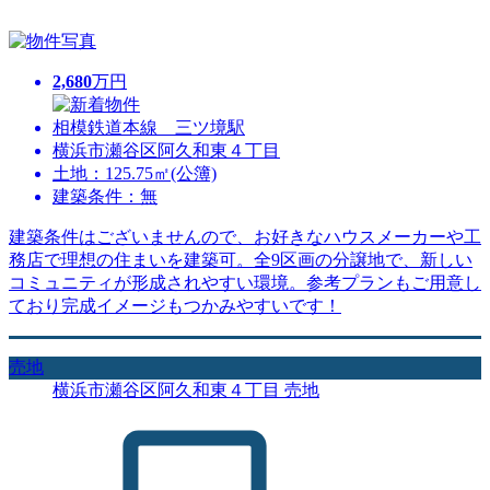
2,680
万円
相模鉄道本線 三ツ境駅
横浜市瀬谷区阿久和東４丁目
土地：125.75㎡(公簿)
建築条件：無
建築条件はございませんので、お好きなハウスメーカーや工
務店で理想の住まいを建築可。全9区画の分譲地で、新しい
コミュニティが形成されやすい環境。参考プランもご用意し
ており完成イメージもつかみやすいです！
売地
横浜市瀬谷区阿久和東４丁目 売地