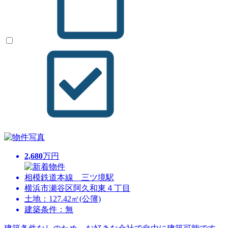
2,680
万円
相模鉄道本線 三ツ境駅
横浜市瀬谷区阿久和東４丁目
土地：127.42㎡(公簿)
建築条件：無