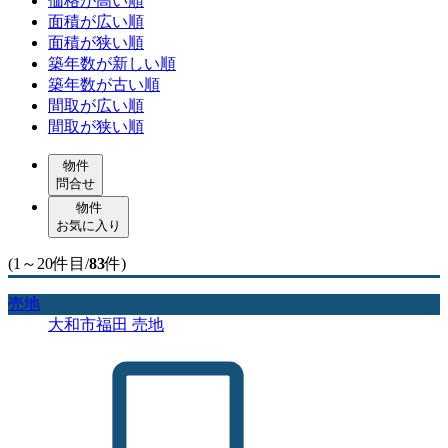
価格が高い順
面積が広い順
面積が狭い順
築年数が新しい順
築年数が古い順
間取が広い順
間取が狭い順
物件
問合せ
物件
お気に入り
(1～20件目/
83
件)
売地
大和市福田 売地