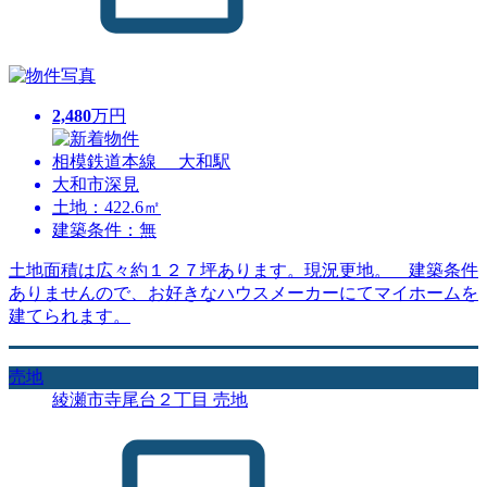
2,480
万円
相模鉄道本線 大和駅
大和市深見
土地：422.6㎡
建築条件：無
土地面積は広々約１２７坪あります。現況更地。 建築条件
ありませんので、お好きなハウスメーカーにてマイホームを
建てられます。
売地
綾瀬市寺尾台２丁目 売地