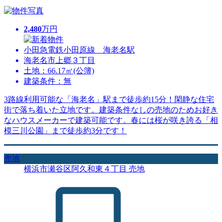
2,480
万円
小田急電鉄小田原線 海老名駅
海老名市上郷３丁目
土地：66.17㎡(公簿)
建築条件：無
3路線利用可能な「海老名」駅まで徒歩約15分！閑静な住宅
街で落ち着いた立地です。建築条件なしの売地のためお好き
なハウスメーカーで建築可能です。春には桜が咲き誇る「相
模三川公園」まで徒歩約3分です！
売地
横浜市瀬谷区阿久和東４丁目 売地