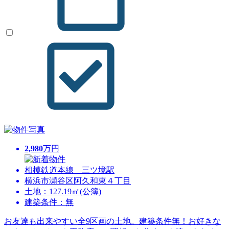
2,980
万円
相模鉄道本線 三ツ境駅
横浜市瀬谷区阿久和東４丁目
土地：127.19㎡(公簿)
建築条件：無
お友達も出来やすい全9区画の土地。建築条件無！お好きな