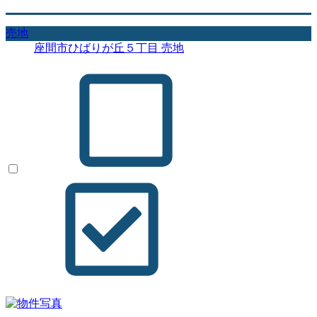
売地
座間市ひばりが丘５丁目 売地