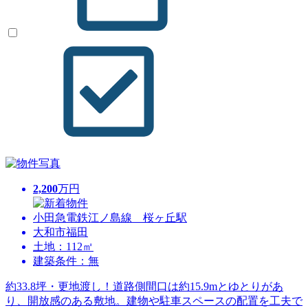
2,200
万円
小田急電鉄江ノ島線 桜ヶ丘駅
大和市福田
土地：112㎡
建築条件：無
約33.8坪・更地渡し！道路側間口は約15.9mとゆとりがあ
り、開放感のある敷地。建物や駐車スペースの配置を工夫で