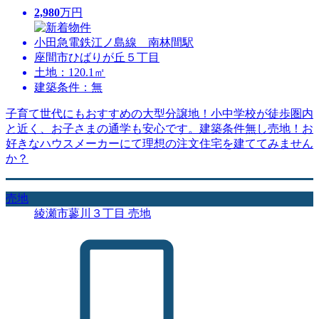
2,980
万円
小田急電鉄江ノ島線 南林間駅
座間市ひばりが丘５丁目
土地：120.1㎡
建築条件：無
子育て世代にもおすすめの大型分譲地！小中学校が徒歩圏内
と近く、お子さまの通学も安心です。建築条件無し売地！お
好きなハウスメーカーにて理想の注文住宅を建ててみません
か？
売地
綾瀬市蓼川３丁目 売地