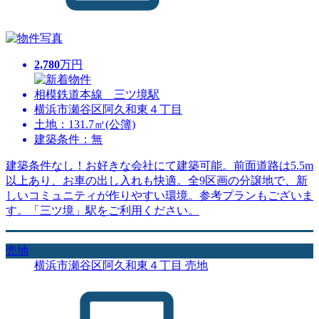
2,780
万円
相模鉄道本線 三ツ境駅
横浜市瀬谷区阿久和東４丁目
土地：131.7㎡(公簿)
建築条件：無
建築条件なし！お好きな会社にて建築可能。前面道路は5.5m
以上あり、お車の出し入れも快適。全9区画の分譲地で、新
しいコミュニティが作りやすい環境。参考プランもございま
す。「三ツ境」駅をご利用ください。
売地
横浜市瀬谷区阿久和東４丁目 売地