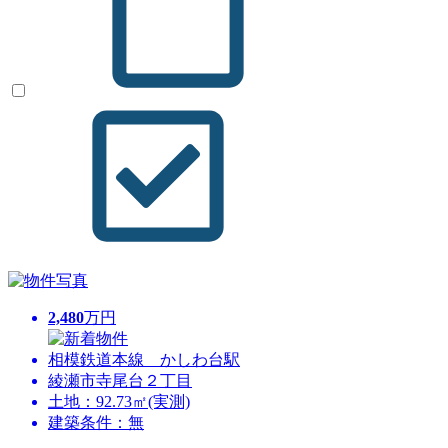
2,480
万円
相模鉄道本線 かしわ台駅
綾瀬市寺尾台２丁目
土地：92.73㎡(実測)
建築条件：無