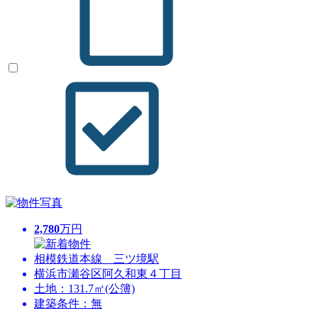
2,780
万円
相模鉄道本線 三ツ境駅
横浜市瀬谷区阿久和東４丁目
土地：131.7㎡(公簿)
建築条件：無