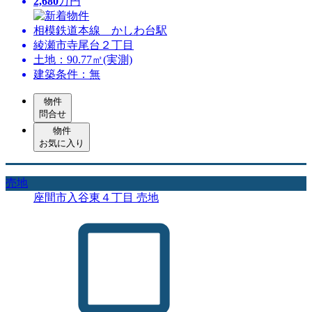
2,680
万円
相模鉄道本線 かしわ台駅
綾瀬市寺尾台２丁目
土地：90.77㎡(実測)
建築条件：無
物件
問合せ
物件
お気に入り
売地
座間市入谷東４丁目 売地