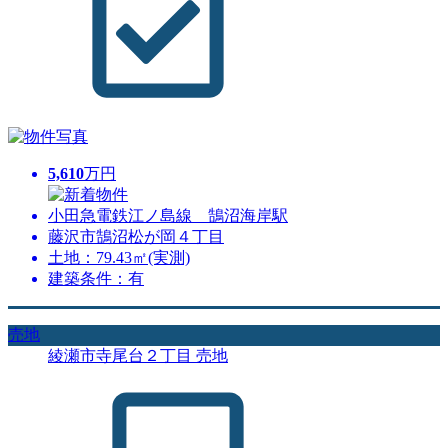
5,610
万円
小田急電鉄江ノ島線 鵠沼海岸駅
藤沢市鵠沼松が岡４丁目
土地：79.43㎡(実測)
建築条件：有
売地
綾瀬市寺尾台２丁目 売地