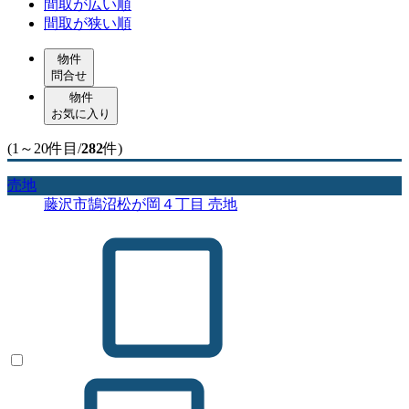
間取が広い順
間取が狭い順
物件
問合せ
物件
お気に入り
(1～20件目/
282
件)
売地
藤沢市鵠沼松が岡４丁目 売地