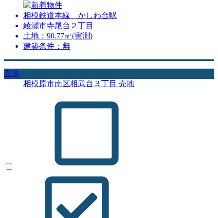
相模鉄道本線 かしわ台駅
綾瀬市寺尾台２丁目
土地：90.77㎡(実測)
建築条件：無
売地
相模原市南区相武台３丁目 売地