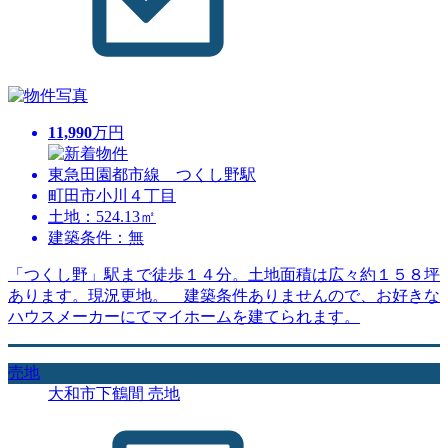
11,990
万円
東急田園都市線 つくし野駅
町田市小川４丁目
土地：524.13㎡
建築条件：無
「つくし野」駅まで徒歩１４分。土地面積は広々約１５８坪
あります。現況更地。 建築条件ありませんので、お好きな
ハウスメーカーにてマイホームを建てられます。
売地
大和市下鶴間 売地