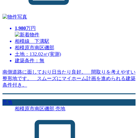
1,980
万円
相模線 下溝駅
相模原市南区磯部
土地：132.02㎡(実測)
建築条件：無
南側道路に面しており日当たり良好。 間取りを考えやすい
整形地です。 スムーズにマイホーム計画を進められる建築
条件付き。
売地
相模原市南区磯部 売地