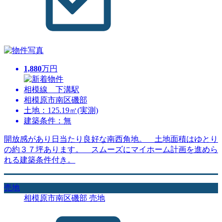
1,880
万円
相模線 下溝駅
相模原市南区磯部
土地：125.19㎡(実測)
建築条件：無
開放感があり日当たり良好な南西角地。 土地面積はゆとり
の約３７坪あります。 スムーズにマイホーム計画を進めら
れる建築条件付き。
売地
相模原市南区磯部 売地