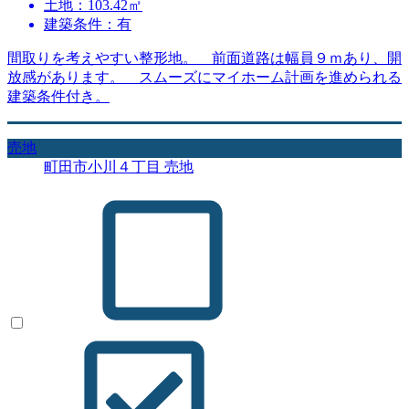
土地：103.42㎡
建築条件：有
間取りを考えやすい整形地。 前面道路は幅員９ｍあり、開
放感があります。 スムーズにマイホーム計画を進められる
建築条件付き。
売地
町田市小川４丁目 売地