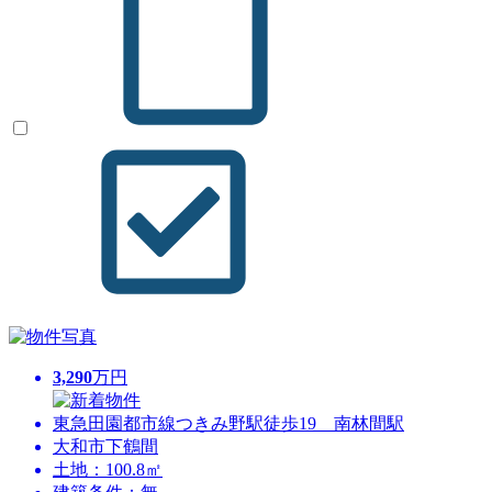
3,290
万円
東急田園都市線つきみ野駅徒歩19 南林間駅
大和市下鶴間
土地：100.8㎡