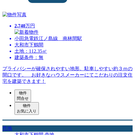
2,740
万円
小田急電鉄江ノ島線 南林間駅
大和市下鶴間
土地：112.35㎡
建築条件：無
プライバシーが確保されやすい地形。駐車しやすい約３ｍの
間口です。 お好きなハウスメーカーにてこだわりの注文住
宅を建築できます！
物件
問合せ
物件
お気に入り
売地
大和市下鶴間 売地