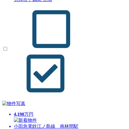
4,190
万円
小田急電鉄江ノ島線 南林間駅