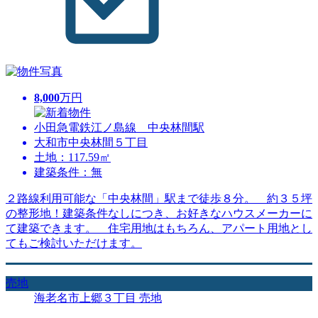
8,000
万円
小田急電鉄江ノ島線 中央林間駅
大和市中央林間５丁目
土地：117.59㎡
建築条件：無
２路線利用可能な「中央林間」駅まで徒歩８分。 約３５坪
の整形地！建築条件なしにつき、お好きなハウスメーカーに
て建築できます。 住宅用地はもちろん、アパート用地とし
てもご検討いただけます。
売地
海老名市上郷３丁目 売地