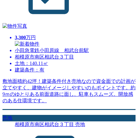
3,300
万円
小田急電鉄小田原線 相武台前駅
相模原市南区相武台３丁目
土地：140.11㎡
建築条件：有
敷地面積約42坪！建築条件付き売地なので資金面での計画が
立てやすく、建物がイメージしやすいのもポイントです。約
9ｍのゆとりある前面道路に面し、駐車もスムーズ。開放感
のある住環境です。
売地
相模原市南区相武台３丁目 売地