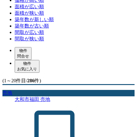
価格が高い順
面積が広い順
面積が狭い順
築年数が新しい順
築年数が古い順
間取が広い順
間取が狭い順
物件
問合せ
物件
お気に入り
(1～20件目/
286
件)
売地
大和市福田 売地