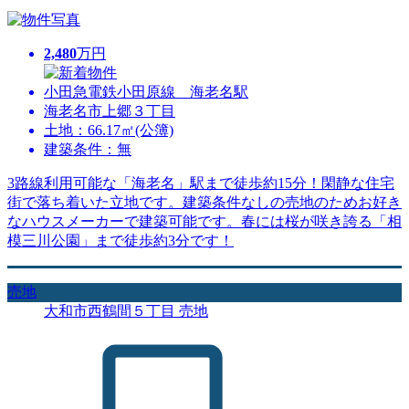
2,480
万円
小田急電鉄小田原線 海老名駅
海老名市上郷３丁目
土地：66.17㎡(公簿)
建築条件：無
3路線利用可能な「海老名」駅まで徒歩約15分！閑静な住宅
街で落ち着いた立地です。建築条件なしの売地のためお好き
なハウスメーカーで建築可能です。春には桜が咲き誇る「相
模三川公園」まで徒歩約3分です！
売地
大和市西鶴間５丁目 売地