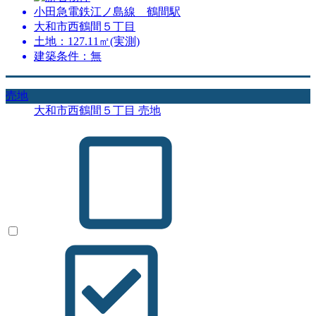
小田急電鉄江ノ島線 鶴間駅
大和市西鶴間５丁目
土地：127.11㎡(実測)
建築条件：無
売地
大和市西鶴間５丁目 売地