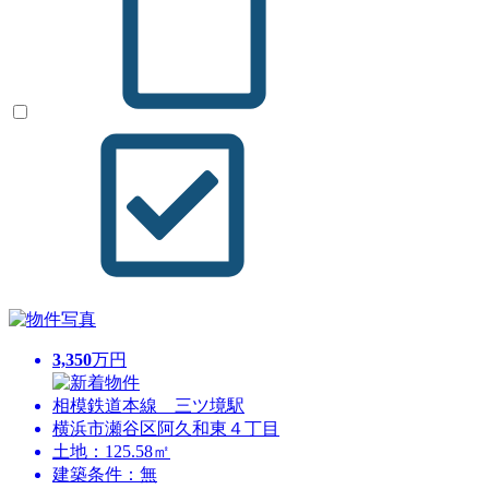
3,350
万円
相模鉄道本線 三ツ境駅
横浜市瀬谷区阿久和東４丁目
土地：125.58㎡
建築条件：無