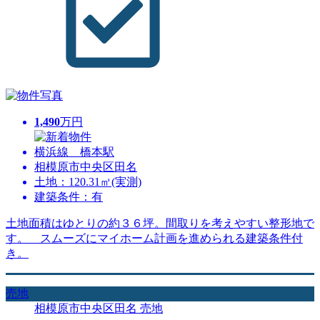
1,490
万円
横浜線 橋本駅
相模原市中央区田名
土地：120.31㎡(実測)
建築条件：有
土地面積はゆとりの約３６坪。間取りを考えやすい整形地で
す。 スムーズにマイホーム計画を進められる建築条件付
き。
売地
相模原市中央区田名 売地