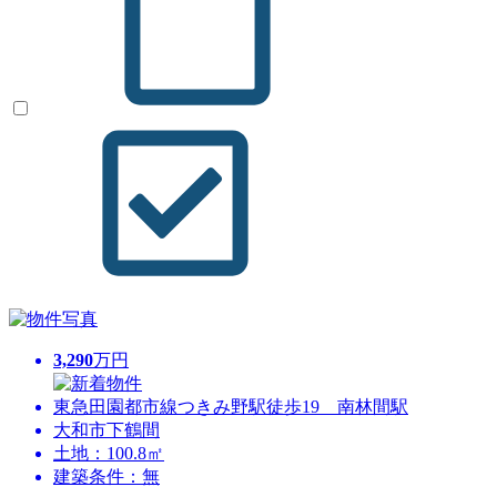
3,290
万円
東急田園都市線つきみ野駅徒歩19 南林間駅
大和市下鶴間
土地：100.8㎡
建築条件：無