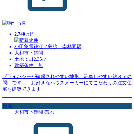
2,740
万円
小田急電鉄江ノ島線 南林間駅
大和市下鶴間
土地：112.35㎡
建築条件：無
プライバシーが確保されやすい地形。駐車しやすい約３ｍの
間口です。 お好きなハウスメーカーにてこだわりの注文住
宅を建築できます！
売地
大和市下鶴間 売地