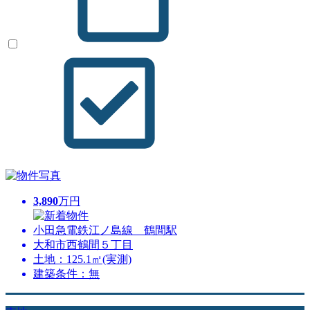
3,890
万円
小田急電鉄江ノ島線 鶴間駅
大和市西鶴間５丁目
土地：125.1㎡(実測)
建築条件：無