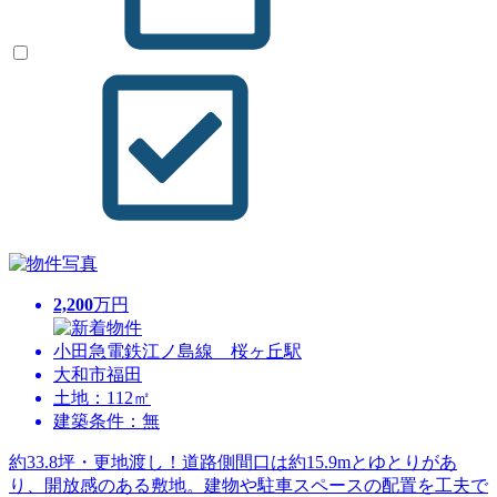
2,200
万円
小田急電鉄江ノ島線 桜ヶ丘駅
大和市福田
土地：112㎡
建築条件：無
約33.8坪・更地渡し！道路側間口は約15.9mとゆとりがあ
り、開放感のある敷地。建物や駐車スペースの配置を工夫で