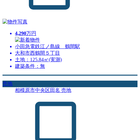
4,290
万円
小田急電鉄江ノ島線 鶴間駅
大和市西鶴間５丁目
土地：125.84㎡(実測)
建築条件：無
売地
相模原市中央区田名 売地