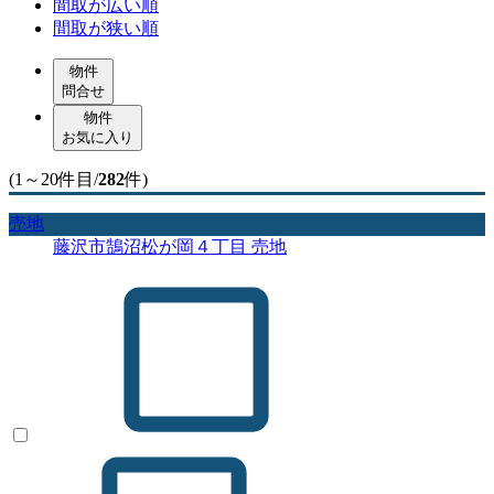
間取が広い順
間取が狭い順
物件
問合せ
物件
お気に入り
(1～20件目/
282
件)
売地
藤沢市鵠沼松が岡４丁目 売地