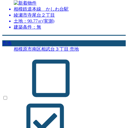
相模鉄道本線 かしわ台駅
綾瀬市寺尾台２丁目
土地：90.77㎡(実測)
建築条件：無
売地
相模原市南区相武台３丁目 売地