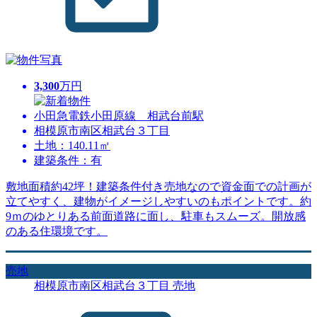
3,300
万円
小田急電鉄小田原線 相武台前駅
相模原市南区相武台３丁目
土地：140.11㎡
建築条件：有
敷地面積約42坪！建築条件付き売地なので資金面での計画が
立てやすく、建物がイメージしやすいのもポイントです。約
9ｍのゆとりある前面道路に面し、駐車もスムーズ。開放感
のある住環境です。
売地
相模原市南区相武台３丁目 売地