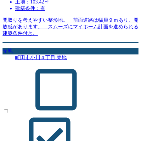
土地：103.42㎡
建築条件：有
間取りを考えやすい整形地。 前面道路は幅員９ｍあり、開
放感があります。 スムーズにマイホーム計画を進められる
建築条件付き。
売地
町田市小川４丁目 売地