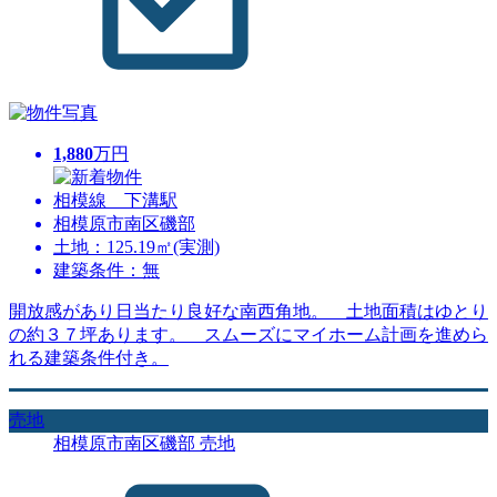
1,880
万円
相模線 下溝駅
相模原市南区磯部
土地：125.19㎡(実測)
建築条件：無
開放感があり日当たり良好な南西角地。 土地面積はゆとり
の約３７坪あります。 スムーズにマイホーム計画を進めら
れる建築条件付き。
売地
相模原市南区磯部 売地