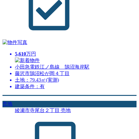
5,610
万円
小田急電鉄江ノ島線 鵠沼海岸駅
藤沢市鵠沼松が岡４丁目
土地：79.43㎡(実測)
建築条件：有
売地
綾瀬市寺尾台２丁目 売地