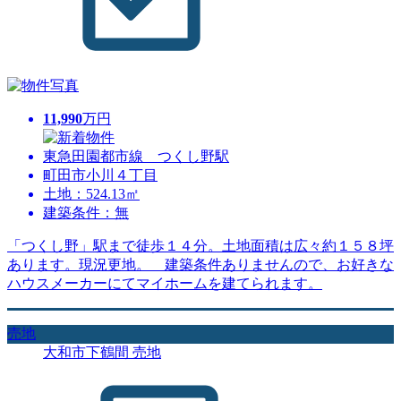
11,990
万円
東急田園都市線 つくし野駅
町田市小川４丁目
土地：524.13㎡
建築条件：無
「つくし野」駅まで徒歩１４分。土地面積は広々約１５８坪
あります。現況更地。 建築条件ありませんので、お好きな
ハウスメーカーにてマイホームを建てられます。
売地
大和市下鶴間 売地