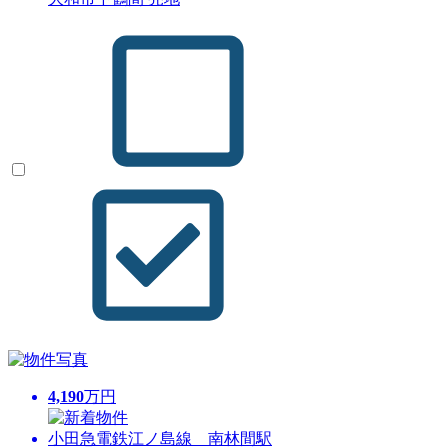
4,190
万円
小田急電鉄江ノ島線 南林間駅