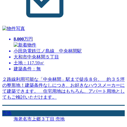
8,000
万円
小田急電鉄江ノ島線 中央林間駅
大和市中央林間５丁目
土地：117.59㎡
建築条件：無
２路線利用可能な「中央林間」駅まで徒歩８分。 約３５坪
の整形地！建築条件なしにつき、お好きなハウスメーカーに
て建築できます。 住宅用地はもちろん、アパート用地とし
てもご検討いただけます。
売地
海老名市上郷３丁目 売地