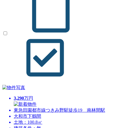
3,290
万円
東急田園都市線つきみ野駅徒歩19 南林間駅
大和市下鶴間
土地：100.8㎡