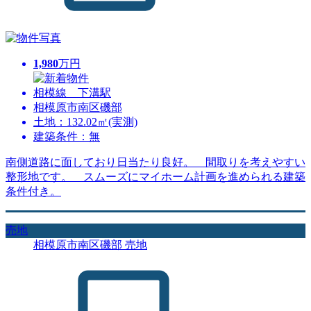
1,980
万円
相模線 下溝駅
相模原市南区磯部
土地：132.02㎡(実測)
建築条件：無
南側道路に面しており日当たり良好。 間取りを考えやすい
整形地です。 スムーズにマイホーム計画を進められる建築
条件付き。
売地
相模原市南区磯部 売地