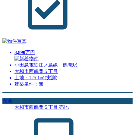
3,890
万円
小田急電鉄江ノ島線 鶴間駅
大和市西鶴間５丁目
土地：125.1㎡(実測)
建築条件：無
売地
大和市西鶴間５丁目 売地