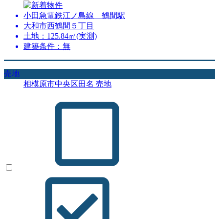
小田急電鉄江ノ島線 鶴間駅
大和市西鶴間５丁目
土地：125.84㎡(実測)
建築条件：無
売地
相模原市中央区田名 売地