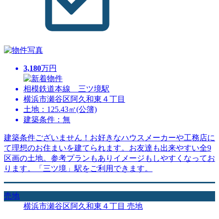
3,180
万円
相模鉄道本線 三ツ境駅
横浜市瀬谷区阿久和東４丁目
土地：125.43㎡(公簿)
建築条件：無
建築条件ございません！お好きなハウスメーカーや工務店に
て理想のお住まいを建てられます。お友達も出来やすい全9
区画の土地。参考プランもありイメージもしやすくなってお
ります。「三ツ境」駅をご利用できます。
売地
横浜市瀬谷区阿久和東４丁目 売地