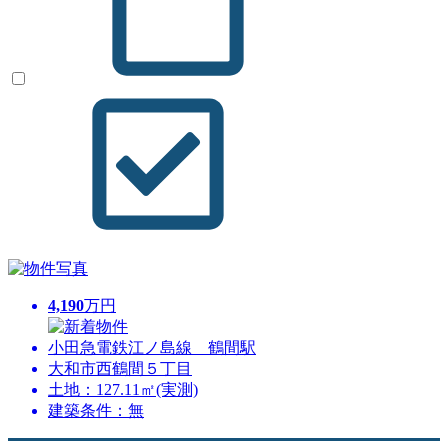
4,190
万円
小田急電鉄江ノ島線 鶴間駅
大和市西鶴間５丁目
土地：127.11㎡(実測)
建築条件：無