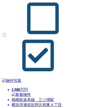
2,980
万円
相模鉄道本線 三ツ境駅
横浜市瀬谷区阿久和東４丁目