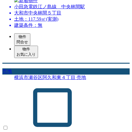
小田急電鉄江ノ島線 中央林間駅
大和市中央林間５丁目
土地：117.59㎡(実測)
建築条件：無
物件
問合せ
物件
お気に入り
売地
横浜市瀬谷区阿久和東４丁目 売地