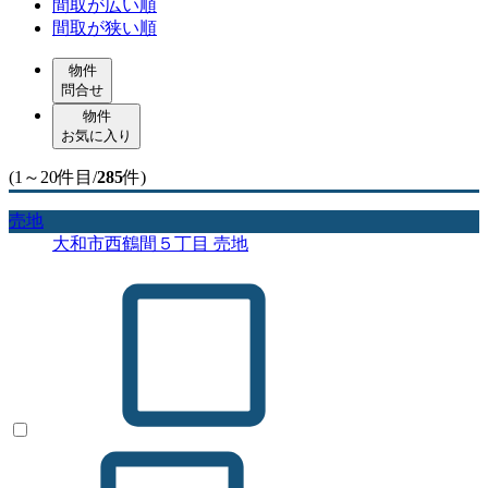
間取が広い順
間取が狭い順
物件
問合せ
物件
お気に入り
(1～20件目/
285
件)
売地
大和市西鶴間５丁目 売地