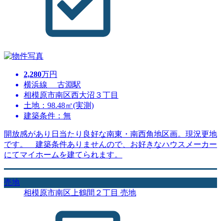
2,280
万円
横浜線 古淵駅
相模原市南区西大沼３丁目
土地：98.48㎡(実測)
建築条件：無
開放感があり日当たり良好な南東・南西角地区画。現況更地
です。 建築条件ありませんので、お好きなハウスメーカー
にてマイホームを建てられます。
売地
相模原市南区上鶴間２丁目 売地