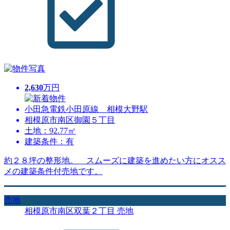
2,630
万円
小田急電鉄小田原線 相模大野駅
相模原市南区御園５丁目
土地：92.77㎡
建築条件：有
約２８坪の整形地。 スムーズに建築を進めたい方にオスス
メの建築条件付売地です。
売地
相模原市南区双葉２丁目 売地