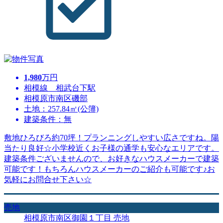
1,980
万円
相模線 相武台下駅
相模原市南区磯部
土地：257.84㎡(公簿)
建築条件：無
敷地ひろびろ約70坪！プランニングしやすい広さですね。陽
当たり良好☆小学校近くお子様の通学も安心なエリアです。
建築条件ございませんので、お好きなハウスメーカーで建築
可能です！もちろんハウスメーカーのご紹介も可能です♪お
気軽にお問合せ下さい☆
売地
相模原市南区御園１丁目 売地