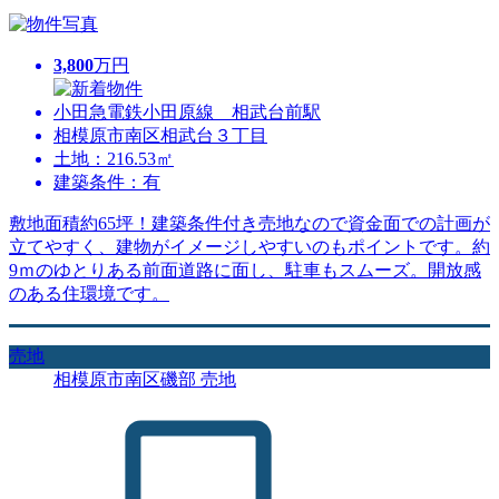
3,800
万円
小田急電鉄小田原線 相武台前駅
相模原市南区相武台３丁目
土地：216.53㎡
建築条件：有
敷地面積約65坪！建築条件付き売地なので資金面での計画が
立てやすく、建物がイメージしやすいのもポイントです。約
9ｍのゆとりある前面道路に面し、駐車もスムーズ。開放感
のある住環境です。
売地
相模原市南区磯部 売地