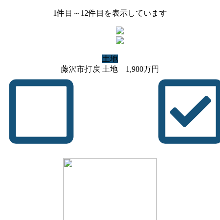
1
件目～
12
件目を表示しています
土地
藤沢市打戻 土地
1,980
万円