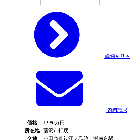
詳細を見る
資料請求
価格
1,980
万円
所在地
藤沢市打戻
交通
小田急電鉄江ノ島線 湘南台駅