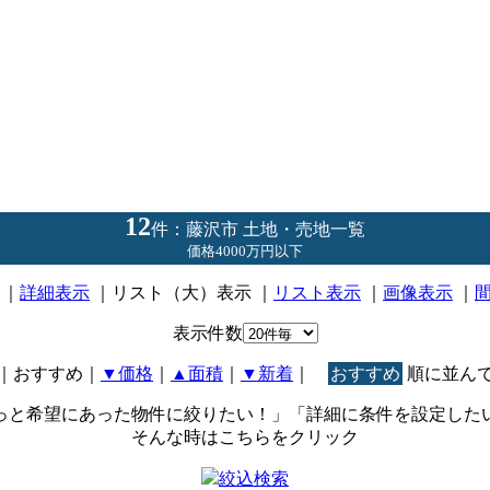
12
件：藤沢市 土地・売地一覧
価格4000万円以下
｜
詳細表示
｜リスト（大）表示 ｜
リスト表示
｜
画像表示
｜
表示件数
｜おすすめ
｜
▼価格
｜
▲面積
｜
▼新着
｜
おすすめ
順に並ん
っと希望にあった物件に絞りたい！」「詳細に条件を設定した
そんな時はこちらをクリック
絞込検索