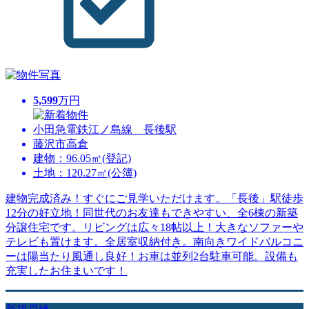
5,599
万円
小田急電鉄江ノ島線 長後駅
藤沢市高倉
建物：96.05㎡(登記)
土地：120.27㎡(公簿)
建物完成済み！すぐにご見学いただけます。「長後」駅徒歩
12分の好立地！同世代のお友達もできやすい、全6棟の新築
分譲住宅です。リビングは広々18帖以上！大きなソファーや
テレビも置けます。全居室収納付き。南向きワイドバルコニ
ーは陽当たり風通し良好！お車は並列2台駐車可能。設備も
充実したお住まいです！