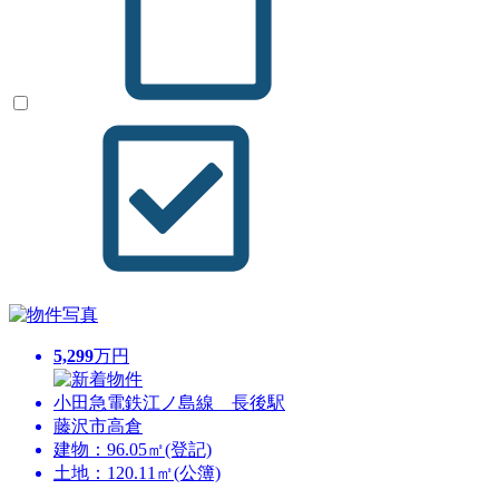
5,299
万円
小田急電鉄江ノ島線 長後駅
藤沢市高倉
建物：96.05㎡(登記)
土地：120.11㎡(公簿)