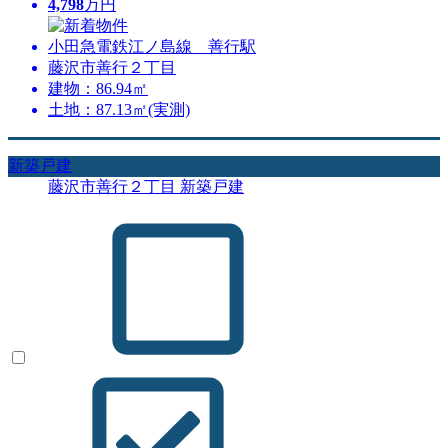
4,798
万円
小田急電鉄江ノ島線 善行駅
藤沢市善行２丁目
建物：86.94㎡
土地：87.13㎡(実測)
新築戸建
藤沢市善行２丁目 新築戸建