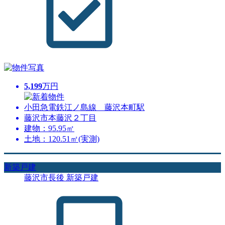
5,199
万円
小田急電鉄江ノ島線 藤沢本町駅
藤沢市本藤沢２丁目
建物：95.95㎡
土地：120.51㎡(実測)
新築戸建
藤沢市長後 新築戸建