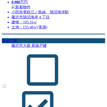
8,980
万円
小田急電鉄江ノ島線 鵠沼海岸駅
藤沢市鵠沼海岸４丁目
建物：105.16㎡
土地：155.48㎡(実測)
新築戸建
藤沢市大庭 新築戸建