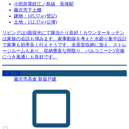
小田急電鉄江ノ島線 長後駅
藤沢市下土棚
建物：105.57㎡(登記)
土地：112.37㎡(公簿)
リビングは3面採光にて陽当たり良好！カウンターキッチン
は家族の会話も弾みます。家事動線を考えた水廻り集中設計
で家事も効率良く行えそうです。全居室収納に加え、ストレ
ージルームもあり、収納豊富な間取り。バルコニー2つ完備
につき風通しも良好です。
新築戸建
藤沢市高倉 新築戸建