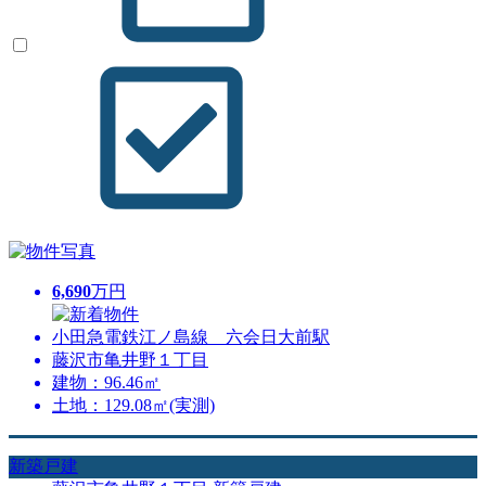
6,690
万円
小田急電鉄江ノ島線 六会日大前駅
藤沢市亀井野１丁目
建物：96.46㎡
土地：129.08㎡(実測)
新築戸建