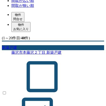
間取が広い順
間取が狭い順
物件
問合せ
物件
お気に入り
(1～20件目/
40
件)
新築戸建
藤沢市本藤沢２丁目 新築戸建