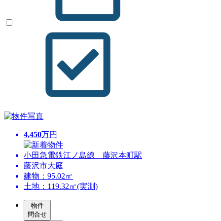
4,450
万円
小田急電鉄江ノ島線 藤沢本町駅
藤沢市大庭
建物：95.02㎡
土地：119.32㎡(実測)
物件
問合せ