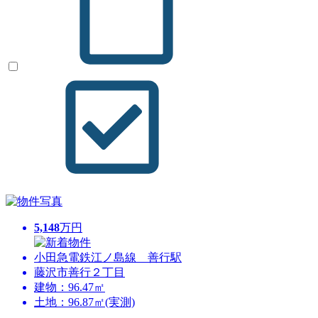
5,148
万円
小田急電鉄江ノ島線 善行駅
藤沢市善行２丁目
建物：96.47㎡
土地：96.87㎡(実測)