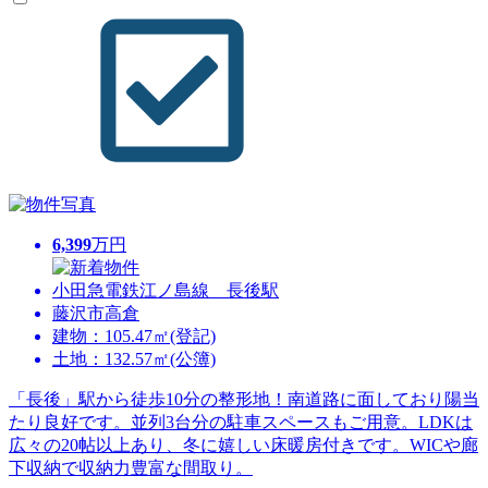
6,399
万円
小田急電鉄江ノ島線 長後駅
藤沢市高倉
建物：105.47㎡(登記)
土地：132.57㎡(公簿)
「長後」駅から徒歩10分の整形地！南道路に面しており陽当
たり良好です。並列3台分の駐車スペースもご用意。LDKは
広々の20帖以上あり、冬に嬉しい床暖房付きです。WICや廊
下収納で収納力豊富な間取り。