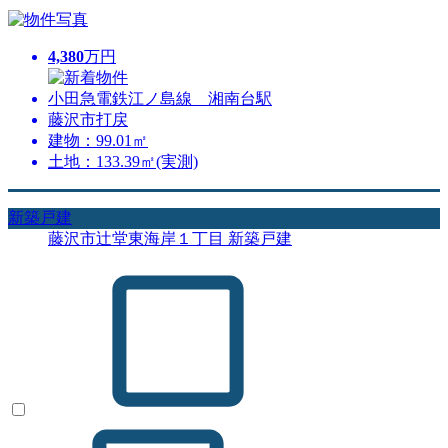
4,380
万円
小田急電鉄江ノ島線 湘南台駅
藤沢市打戻
建物：99.01㎡
土地：133.39㎡(実測)
新築戸建
藤沢市辻堂東海岸１丁目 新築戸建