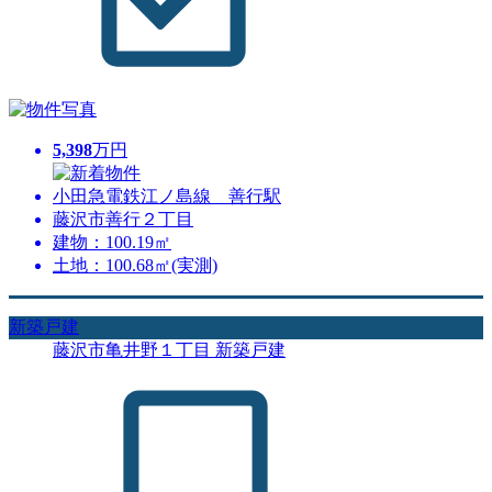
5,398
万円
小田急電鉄江ノ島線 善行駅
藤沢市善行２丁目
建物：100.19㎡
土地：100.68㎡(実測)
新築戸建
藤沢市亀井野１丁目 新築戸建