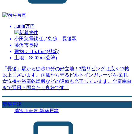
3,880
万円
小田急電鉄江ノ島線 長後駅
藤沢市長後
建物：115.15㎡(登記)
土地：68.02㎡(公簿)
「長後」駅から徒歩15分の好立地！2階リビングは広々17帖
以上ございます。雨風から守るビルトインガレージを採用。
食洗機や浴室乾燥機などの設備も充実しています。全室南向
きで通風・陽当たり良好です！
新築戸建
藤沢市高倉 新築戸建