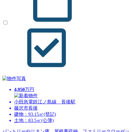
4,950
万円
小田急電鉄江ノ島線 長後駅
藤沢市長後
建物：93.15㎡(登記)
土地：83.5㎡(公簿)
パントリーやリネン庫、屋根裏収納、ファミリークローゼッ